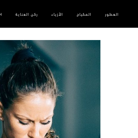
العطور
المكياج
الأزياء‎
ركن العناية
H