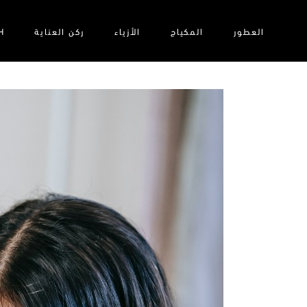
العطور
المكياج
الأزياء‎
ركن العناية
H