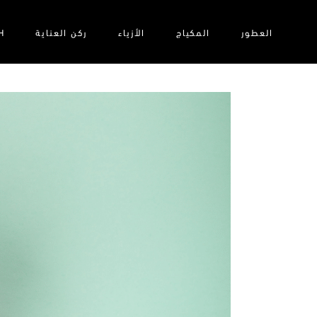
العطور
المكياج
الأزياء‎
ركن العناية
H