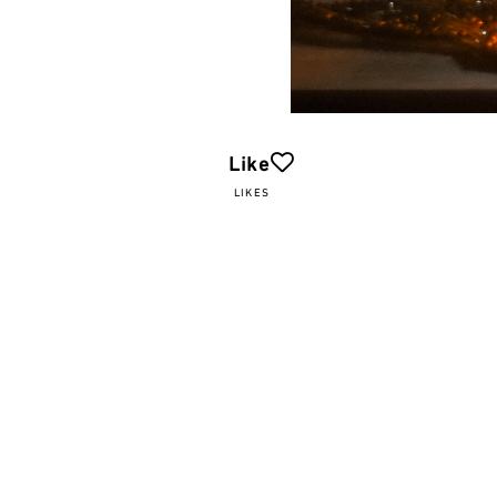
Like
LIKES