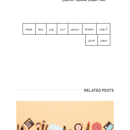
أدوات
إطلالة
تجميل
ترند
روج
زينة
شفاه
عيون
فرش
RELATED POSTS