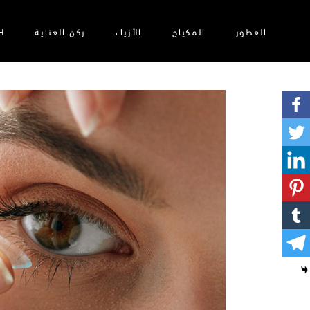
العطور
المكياج
الأزياء‎
ركن العناية
H