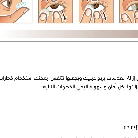
 إزالة العدسات يريح عينيك ويجعلها تتنفس. يمكنك استخدام
قطرات م
لتها بكل أمان وسهولة إتبعي الخ
طوات التالية:
خراجها.