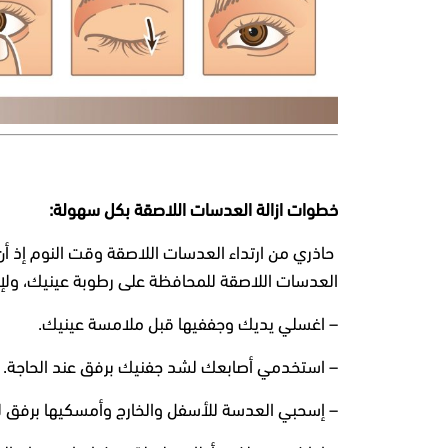
خطوات ازالة العدسات اللاصقة بكل سهولة:
حاذري من ارتداء العدسات اللاصقة وقت النوم إذ أن
العدسات اللاصقة للمحافظة على رطوبة عينيك، ولإزا
– اغسلي يديك وجففيها قبل ملامسة عينيك.
– استخدمي أصابعك لشد جفنيك برفق عند الحاجة.
– إسحبي العدسة للأسفل والخارج وأمسكيها برفق لإ